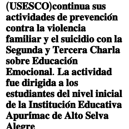
(𝐔𝐒𝐄𝐒𝐂𝐎)𝐜𝐨𝐧𝐭𝐢𝐧𝐮𝐚 𝐬𝐮𝐬
𝐚𝐜𝐭𝐢𝐯𝐢𝐝𝐚𝐝𝐞𝐬 𝐝𝐞 𝐩𝐫𝐞𝐯𝐞𝐧𝐜𝐢𝐨́𝐧
𝐜𝐨𝐧𝐭𝐫𝐚 𝐥𝐚 𝐯𝐢𝐨𝐥𝐞𝐧𝐜𝐢𝐚
𝐟𝐚𝐦𝐢𝐥𝐢𝐚𝐫 𝐲 𝐞𝐥 𝐬𝐮𝐢𝐜𝐢𝐝𝐢𝐨 𝐜𝐨𝐧 𝐥𝐚
𝐒𝐞𝐠𝐮𝐧𝐝𝐚 𝐲 𝐓𝐞𝐫𝐜𝐞𝐫𝐚 𝐂𝐡𝐚𝐫𝐥𝐚
𝐬𝐨𝐛𝐫𝐞 𝐄𝐝𝐮𝐜𝐚𝐜𝐢𝐨́𝐧
𝐄𝐦𝐨𝐜𝐢𝐨𝐧𝐚𝐥. 𝐋𝐚 𝐚𝐜𝐭𝐢𝐯𝐢𝐝𝐚𝐝
𝐟𝐮𝐞 𝐝𝐢𝐫𝐢𝐠𝐢𝐝𝐚 𝐚 𝐥𝐨𝐬
𝐞𝐬𝐭𝐮𝐝𝐢𝐚𝐧𝐭𝐞𝐬 𝐝𝐞𝐥 𝐧𝐢𝐯𝐞𝐥 𝐢𝐧𝐢𝐜𝐢𝐚𝐥
𝐝𝐞 𝐥𝐚 𝐈𝐧𝐬𝐭𝐢𝐭𝐮𝐜𝐢𝐨́𝐧 𝐄𝐝𝐮𝐜𝐚𝐭𝐢𝐯𝐚
𝐀𝐩𝐮𝐫𝐢́𝐦𝐚𝐜 𝐝𝐞 𝐀𝐥𝐭𝐨 𝐒𝐞𝐥𝐯𝐚
𝐀𝐥𝐞𝐠𝐫𝐞