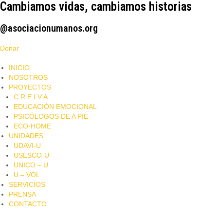
Cambiamos vidas, cambiamos historias
@asociacionumanos.org
Donar
INICIO
NOSOTROS
PROYECTOS
C.R.E.I.V.A.
EDUCACIÓN EMOCIONAL
PSICÓLOGOS DE A PIE​
ECO-HOME
UNIDADES
UDAVI-U
USESCO-U
UNICO – U
U – VOL
SERVICIOS
PRENSA
CONTACTO