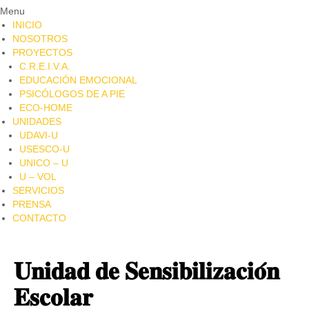
Menu
INICIO
NOSOTROS
PROYECTOS
C.R.E.I.V.A.
EDUCACIÓN EMOCIONAL
PSICÓLOGOS DE A PIE​
ECO-HOME
UNIDADES
UDAVI-U
USESCO-U
UNICO – U
U – VOL
SERVICIOS
PRENSA
CONTACTO
𝐔𝐧𝐢𝐝𝐚𝐝 𝐝𝐞 𝐒𝐞𝐧𝐬𝐢𝐛𝐢𝐥𝐢𝐳𝐚𝐜𝐢𝐨́𝐧
𝐄𝐬𝐜𝐨𝐥𝐚𝐫