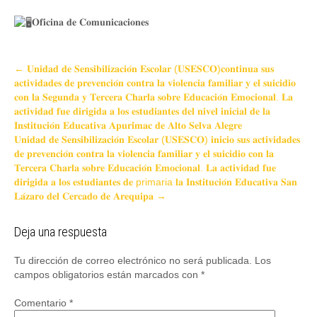
𝐎𝐟𝐢𝐜𝐢𝐧𝐚 𝐝𝐞 𝐂𝐨𝐦𝐮𝐧𝐢𝐜𝐚𝐜𝐢𝐨𝐧𝐞𝐬
Post
←
𝐔𝐧𝐢𝐝𝐚𝐝 𝐝𝐞 𝐒𝐞𝐧𝐬𝐢𝐛𝐢𝐥𝐢𝐳𝐚𝐜𝐢𝐨́𝐧 𝐄𝐬𝐜𝐨𝐥𝐚𝐫 (𝐔𝐒𝐄𝐒𝐂𝐎)𝐜𝐨𝐧𝐭𝐢𝐧𝐮𝐚 𝐬𝐮𝐬
𝐚𝐜𝐭𝐢𝐯𝐢𝐝𝐚𝐝𝐞𝐬 𝐝𝐞 𝐩𝐫𝐞𝐯𝐞𝐧𝐜𝐢𝐨́𝐧 𝐜𝐨𝐧𝐭𝐫𝐚 𝐥𝐚 𝐯𝐢𝐨𝐥𝐞𝐧𝐜𝐢𝐚 𝐟𝐚𝐦𝐢𝐥𝐢𝐚𝐫 𝐲 𝐞𝐥 𝐬𝐮𝐢𝐜𝐢𝐝𝐢𝐨
navigation
𝐜𝐨𝐧 𝐥𝐚 𝐒𝐞𝐠𝐮𝐧𝐝𝐚 𝐲 𝐓𝐞𝐫𝐜𝐞𝐫𝐚 𝐂𝐡𝐚𝐫𝐥𝐚 𝐬𝐨𝐛𝐫𝐞 𝐄𝐝𝐮𝐜𝐚𝐜𝐢𝐨́𝐧 𝐄𝐦𝐨𝐜𝐢𝐨𝐧𝐚𝐥. 𝐋𝐚
𝐚𝐜𝐭𝐢𝐯𝐢𝐝𝐚𝐝 𝐟𝐮𝐞 𝐝𝐢𝐫𝐢𝐠𝐢𝐝𝐚 𝐚 𝐥𝐨𝐬 𝐞𝐬𝐭𝐮𝐝𝐢𝐚𝐧𝐭𝐞𝐬 𝐝𝐞𝐥 𝐧𝐢𝐯𝐞𝐥 𝐢𝐧𝐢𝐜𝐢𝐚𝐥 𝐝𝐞 𝐥𝐚
𝐈𝐧𝐬𝐭𝐢𝐭𝐮𝐜𝐢𝐨́𝐧 𝐄𝐝𝐮𝐜𝐚𝐭𝐢𝐯𝐚 𝐀𝐩𝐮𝐫𝐢́𝐦𝐚𝐜 𝐝𝐞 𝐀𝐥𝐭𝐨 𝐒𝐞𝐥𝐯𝐚 𝐀𝐥𝐞𝐠𝐫𝐞
𝐔𝐧𝐢𝐝𝐚𝐝 𝐝𝐞 𝐒𝐞𝐧𝐬𝐢𝐛𝐢𝐥𝐢𝐳𝐚𝐜𝐢𝐨́𝐧 𝐄𝐬𝐜𝐨𝐥𝐚𝐫 (𝐔𝐒𝐄𝐒𝐂𝐎) 𝐢𝐧𝐢𝐜𝐢𝐨 𝐬𝐮𝐬 𝐚𝐜𝐭𝐢𝐯𝐢𝐝𝐚𝐝𝐞𝐬
𝐝𝐞 𝐩𝐫𝐞𝐯𝐞𝐧𝐜𝐢𝐨́𝐧 𝐜𝐨𝐧𝐭𝐫𝐚 𝐥𝐚 𝐯𝐢𝐨𝐥𝐞𝐧𝐜𝐢𝐚 𝐟𝐚𝐦𝐢𝐥𝐢𝐚𝐫 𝐲 𝐞𝐥 𝐬𝐮𝐢𝐜𝐢𝐝𝐢𝐨 𝐜𝐨𝐧 𝐥𝐚
𝐓𝐞𝐫𝐜𝐞𝐫𝐚 𝐂𝐡𝐚𝐫𝐥𝐚 𝐬𝐨𝐛𝐫𝐞 𝐄𝐝𝐮𝐜𝐚𝐜𝐢𝐨́𝐧 𝐄𝐦𝐨𝐜𝐢𝐨𝐧𝐚𝐥. 𝐋𝐚 𝐚𝐜𝐭𝐢𝐯𝐢𝐝𝐚𝐝 𝐟𝐮𝐞
𝐝𝐢𝐫𝐢𝐠𝐢𝐝𝐚 𝐚 𝐥𝐨𝐬 𝐞𝐬𝐭𝐮𝐝𝐢𝐚𝐧𝐭𝐞𝐬 𝐝𝐞 primaria 𝐥𝐚 𝐈𝐧𝐬𝐭𝐢𝐭𝐮𝐜𝐢𝐨́𝐧 𝐄𝐝𝐮𝐜𝐚𝐭𝐢𝐯𝐚 𝐒𝐚𝐧
𝐋𝐚́𝐳𝐚𝐫𝐨 𝐝𝐞𝐥 𝐂𝐞𝐫𝐜𝐚𝐝𝐨 𝐝𝐞 𝐀𝐫𝐞𝐪𝐮𝐢𝐩𝐚
→
Deja una respuesta
Tu dirección de correo electrónico no será publicada.
Los
campos obligatorios están marcados con
*
Comentario
*