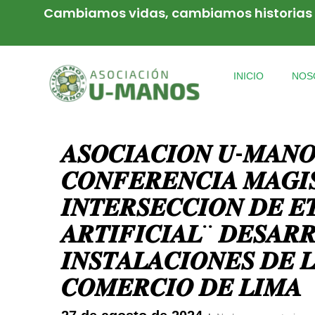
Cambiamos vidas, cambiamos historias
INICIO
NOS
𝑨𝑺𝑶𝑪𝑰𝑨𝑪𝑰𝑶𝑵 𝑼-𝑴𝑨𝑵𝑶
𝑪𝑶𝑵𝑭𝑬𝑹𝑬𝑵𝑪𝑰𝑨 𝑴𝑨𝑮𝑰
𝑰𝑵𝑻𝑬𝑹𝑺𝑬𝑪𝑪𝑰𝑶𝑵 𝑫𝑬 𝑬𝑻
𝑨𝑹𝑻𝑰𝑭𝑰𝑪𝑰𝑨𝑳¨ 𝑫𝑬𝑺𝑨𝑹
𝑰𝑵𝑺𝑻𝑨𝑳𝑨𝑪𝑰𝑶𝑵𝑬𝑺 𝑫𝑬 
𝑪𝑶𝑴𝑬𝑹𝑪𝑰𝑶 𝑫𝑬 𝑳𝑰𝑴𝑨