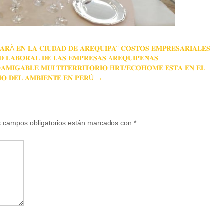
𝐀𝐑À 𝐄𝐍 𝐋𝐀 𝐂𝐈𝐔𝐃𝐀𝐃 𝐃𝐄 𝐀𝐑𝐄𝐐𝐔𝐈𝐏𝐀¨ 𝐂𝐎𝐒𝐓𝐎𝐒 𝐄𝐌𝐏𝐑𝐄𝐒𝐀𝐑𝐈𝐀𝐋𝐄𝐒
𝐃 𝐋𝐀𝐁𝐎𝐑𝐀𝐋 𝐃𝐄 𝐋𝐀𝐒 𝐄𝐌𝐏𝐑𝐄𝐒𝐀𝐒 𝐀𝐑𝐄𝐐𝐔𝐈𝐏𝐄𝐍̃𝐀𝐒¨
𝐀𝐌𝐈𝐆𝐀𝐁𝐋𝐄 𝐌𝐔𝐋𝐓𝐈𝐓𝐄𝐑𝐑𝐈𝐓𝐎𝐑𝐈𝐎 𝐇𝐑𝐓/𝐄𝐂𝐎𝐇𝐎𝐌𝐄 𝐄𝐒𝐓𝐀 𝐄𝐍 𝐄𝐋
𝐈𝐎 𝐃𝐄𝐋 𝐀𝐌𝐁𝐈𝐄𝐍𝐓𝐄 𝐄𝐍 𝐏𝐄𝐑Ù
→
 campos obligatorios están marcados con
*