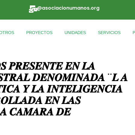
@asociacionumanos.org
OTROS
PROYECTOS
UNIDADES
SERVICIOS
𝑺 𝑷𝑹𝑬𝑺𝑬𝑵𝑻𝑬 𝑬𝑵 𝑳𝑨
𝑺𝑻𝑹𝑨𝑳 𝑫𝑬𝑵𝑶𝑴𝑰𝑵𝑨𝑫𝑨 ¨𝑳 𝑨
𝑰𝑪𝑨 𝒀 𝑳𝑨 𝑰𝑵𝑻𝑬𝑳𝑰𝑮𝑬𝑵𝑪𝑰𝑨
𝑶𝑳𝑳𝑨𝑫𝑨 𝑬𝑵 𝑳𝑨𝑺
𝑳𝑨 𝑪𝑨𝑴𝑨𝑹𝑨 𝑫𝑬