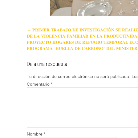
←
𝐏𝐑𝐈𝐌𝐄𝐑 𝐓𝐑𝐀𝐁𝐀𝐉𝐎 𝐃𝐄 𝐈𝐍𝐕𝐄𝐒𝐓𝐈𝐆𝐀𝐂𝐈Ò𝐍 𝐒𝐄 𝐑𝐄𝐀𝐋𝐈
𝐃𝐄 𝐋𝐀 𝐕𝐈𝐎𝐋𝐄𝐍𝐂𝐈𝐀 𝐅𝐀𝐌𝐈𝐋𝐈𝐀𝐑 𝐄𝐍 𝐋𝐀 𝐏𝐑𝐎𝐃𝐔𝐂𝐓𝐈𝐕𝐈𝐃
𝐏𝐑𝐎𝐘𝐄𝐂𝐓𝐎 𝐇𝐎𝐆𝐀𝐑𝐄𝐒 𝐃𝐄 𝐑𝐄𝐅𝐔𝐆𝐈𝐎 𝐓𝐄𝐌𝐏𝐎𝐑𝐀𝐋 𝐄𝐂𝐎
𝐏𝐑𝐎𝐆𝐑𝐀𝐌𝐀 ¨𝐇𝐔𝐄𝐋𝐋𝐀 𝐃𝐄 𝐂𝐀𝐑𝐁𝐎𝐍𝐎¨ 𝐃𝐄𝐋 𝐌𝐈𝐍𝐈𝐒𝐓𝐄𝐑
Deja una respuesta
Tu dirección de correo electrónico no será publicada.
Los
Comentario
*
Nombre
*