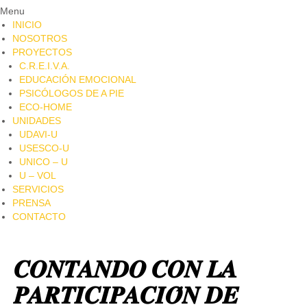
Menu
INICIO
NOSOTROS
PROYECTOS
C.R.E.I.V.A.
EDUCACIÓN EMOCIONAL
PSICÓLOGOS DE A PIE​
ECO-HOME
UNIDADES
UDAVI-U
USESCO-U
UNICO – U
U – VOL
SERVICIOS
PRENSA
CONTACTO
𝑪𝑶𝑵𝑻𝑨𝑵𝑫𝑶 𝑪𝑶𝑵 𝑳𝑨
𝑷𝑨𝑹𝑻𝑰𝑪𝑰𝑷𝑨𝑪𝑰𝑶́𝑵 𝑫𝑬