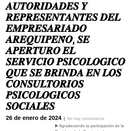
𝑨𝑼𝑻𝑶𝑹𝑰𝑫𝑨𝑫𝑬𝑺 𝒀
𝑹𝑬𝑷𝑹𝑬𝑺𝑬𝑵𝑻𝑨𝑵𝑻𝑬𝑺 𝑫𝑬𝑳
𝑬𝑴𝑷𝑹𝑬𝑺𝑨𝑹𝑰𝑨𝑫𝑶
𝑨𝑹𝑬𝑸𝑼𝑰𝑷𝑬𝑵̃𝑶, 𝑺𝑬
𝑨𝑷𝑬𝑹𝑻𝑼𝑹𝑶 𝑬𝑳
𝑺𝑬𝑹𝑽𝑰𝑪𝑰𝑶 𝑷𝑺𝑰𝑪𝑶𝑳𝑶𝑮𝑰𝑪𝑶
𝑸𝑼𝑬 𝑺𝑬 𝑩𝑹𝑰𝑵𝑫𝑨 𝑬𝑵 𝑳𝑶𝑺
𝑪𝑶𝑵𝑺𝑼𝑳𝑻𝑶𝑹𝑰𝑶𝑺
𝑷𝑺𝑰𝑪𝑶𝑳𝑶𝑮𝑰𝑪𝑶𝑺
𝑺𝑶𝑪𝑰𝑨𝑳𝑬𝑺
26 de enero de 2024
|
No hay comentarios
▶️ Agradeciendo la participación de la