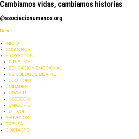
Cambiamos vidas, cambiamos historias
@asociacionumanos.org
Donar
INICIO
NOSOTROS
PROYECTOS
C.R.E.I.V.A.
EDUCACIÓN EMOCIONAL
PSICÓLOGOS DE A PIE​
ECO-HOME
UNIDADES
UDAVI-U
USESCO-U
UNICO – U
U – VOL
SERVICIOS
PRENSA
CONTACTO