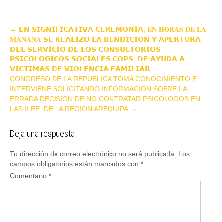
P
←
𝗘𝗡 𝗦𝗜𝗚𝗡𝗜𝗙𝗜𝗖𝗔𝗧𝗜𝗩𝗔 𝗖𝗘𝗥𝗘𝗠𝗢𝗡𝗜𝗔, 𝐄𝐍 𝐇𝐎𝐑𝐀𝐒 𝐃𝐄 𝐋𝐀
𝐌𝐀𝐍̃𝐀𝐍𝐀 𝗦𝗘 𝗥𝗘𝗔𝗟𝗜𝗭𝗢 𝗟𝗔 𝗕𝗘𝗡𝗗𝗜𝗖𝗜𝗢𝗡 𝗬 𝗔𝗣𝗘𝗥𝗧𝗨𝗥𝗔
o
𝗗𝗘𝗟 𝗦𝗘𝗥𝗩𝗜𝗖𝗜𝗢 𝗗𝗘 𝗟𝗢𝗦 𝗖𝗢𝗡𝗦𝗨𝗟𝗧𝗢𝗥𝗜𝗢𝗦
s
𝗣𝗦𝗜𝗖𝗢𝗟𝗢𝗚𝗜𝗖𝗢𝗦 𝗦𝗢𝗖𝗜𝗔𝗟𝗘𝗦 𝗖𝗢𝗣𝗦, 𝗗𝗘 𝗔𝗬𝗨𝗗𝗔 𝗔
t
𝗩𝗜𝗖𝗧𝗜𝗠𝗔𝗦 𝗗𝗘 𝗩𝗜𝗢𝗟𝗘𝗡𝗖𝗜𝗔 𝗙𝗔𝗠𝗜𝗟𝗜𝗔𝗥
n
CONGRESO DE LA REPUBLICA TOMA CONOCIMIENTO E
INTERVIENE SOLICITANDO INFORMACION SOBRE LA
a
ERRADA DECISION DE NO CONTRATAR PSICOLOGOS EN
v
LAS II.EE. DE LA REGION AREQUIPA
→
i
g
Deja una respuesta
a
t
Tu dirección de correo electrónico no será publicada.
Los
campos obligatorios están marcados con
*
i
Comentario
*
o
n