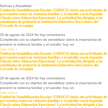
Noticias y
Actualidad
𝐔𝐧𝐢𝐝𝐚𝐝 𝐝𝐞 𝐒𝐞𝐧𝐬𝐢𝐛𝐢𝐥𝐢𝐳𝐚𝐜𝐢𝐨́𝐧 𝐄𝐬𝐜𝐨𝐥𝐚𝐫 (𝐔𝐒𝐄𝐒𝐂𝐎) 𝐢𝐧𝐢𝐜𝐢𝐨 𝐬𝐮𝐬 𝐚𝐜𝐭𝐢𝐯𝐢𝐝𝐚𝐝𝐞𝐬 𝐝𝐞
𝐩𝐫𝐞𝐯𝐞𝐧𝐜𝐢𝐨́𝐧 𝐜𝐨𝐧𝐭𝐫𝐚 𝐥𝐚 𝐯𝐢𝐨𝐥𝐞𝐧𝐜𝐢𝐚 𝐟𝐚𝐦𝐢𝐥𝐢𝐚𝐫 𝐲 𝐞𝐥 𝐬𝐮𝐢𝐜𝐢𝐝𝐢𝐨 𝐜𝐨𝐧 𝐥𝐚 𝐒𝐞𝐠𝐮𝐧𝐝𝐚
𝐂𝐡𝐚𝐫𝐥𝐚 𝐬𝐨𝐛𝐫𝐞 𝐄𝐝𝐮𝐜𝐚𝐜𝐢𝐨́𝐧 𝐄𝐦𝐨𝐜𝐢𝐨𝐧𝐚𝐥. 𝐋𝐚 𝐚𝐜𝐭𝐢𝐯𝐢𝐝𝐚𝐝 𝐟𝐮𝐞 𝐝𝐢𝐫𝐢𝐠𝐢𝐝𝐚 𝐚 𝐥𝐨𝐬
𝐞𝐬𝐭𝐮𝐝𝐢𝐚𝐧𝐭𝐞𝐬 𝐝𝐞 𝐩𝐫𝐢𝐦𝐚𝐫𝐢𝐚 𝐥𝐚 𝐈𝐧𝐬𝐭𝐢𝐭𝐮𝐜𝐢𝐨́𝐧 𝐄𝐝𝐮𝐜𝐚𝐭𝐢𝐯𝐚 𝐒𝐚𝐧 𝐋𝐚́𝐳𝐚𝐫𝐨 𝐝𝐞𝐥
𝐂𝐞𝐫𝐜𝐚𝐝𝐨 𝐝𝐞 𝐀𝐫𝐞𝐪𝐮𝐢𝐩𝐚
29 de agosto de 2024
No hay comentarios
Cumpliendo con su objetivo de sensibilizar sobre la importancia de
prevenir la violencia familiar y el suicidio: hoy, en
Leer más »
𝐔𝐧𝐢𝐝𝐚𝐝 𝐝𝐞 𝐒𝐞𝐧𝐬𝐢𝐛𝐢𝐥𝐢𝐳𝐚𝐜𝐢𝐨́𝐧 𝐄𝐬𝐜𝐨𝐥𝐚𝐫 (𝐔𝐒𝐄𝐒𝐂𝐎) 𝐢𝐧𝐢𝐜𝐢𝐨 𝐬𝐮𝐬 𝐚𝐜𝐭𝐢𝐯𝐢𝐝𝐚𝐝𝐞𝐬 𝐝𝐞
𝐩𝐫𝐞𝐯𝐞𝐧𝐜𝐢𝐨́𝐧 𝐜𝐨𝐧𝐭𝐫𝐚 𝐥𝐚 𝐯𝐢𝐨𝐥𝐞𝐧𝐜𝐢𝐚 𝐟𝐚𝐦𝐢𝐥𝐢𝐚𝐫 𝐲 𝐞𝐥 𝐬𝐮𝐢𝐜𝐢𝐝𝐢𝐨 𝐜𝐨𝐧 𝐥𝐚 𝐒𝐞𝐠𝐮𝐧𝐝𝐚
𝐂𝐡𝐚𝐫𝐥𝐚 𝐬𝐨𝐛𝐫𝐞 𝐄𝐝𝐮𝐜𝐚𝐜𝐢𝐨́𝐧 𝐄𝐦𝐨𝐜𝐢𝐨𝐧𝐚𝐥. 𝐋𝐚 𝐚𝐜𝐭𝐢𝐯𝐢𝐝𝐚𝐝 𝐟𝐮𝐞 𝐝𝐢𝐫𝐢𝐠𝐢𝐝𝐚 𝐚 𝐥𝐨𝐬
𝐞𝐬𝐭𝐮𝐝𝐢𝐚𝐧𝐭𝐞𝐬 𝐝𝐞 𝐩𝐫𝐢𝐦𝐚𝐫𝐢𝐚 𝐥𝐚 𝐈𝐧𝐬𝐭𝐢𝐭𝐮𝐜𝐢𝐨́𝐧 𝐄𝐝𝐮𝐜𝐚𝐭𝐢𝐯𝐚 𝐒𝐚𝐧 𝐋𝐚́𝐳𝐚𝐫𝐨 𝐝𝐞𝐥
𝐂𝐞𝐫𝐜𝐚𝐝𝐨 𝐝𝐞 𝐀𝐫𝐞𝐪𝐮𝐢𝐩𝐚
29 de agosto de 2024
No hay comentarios
Cumpliendo con su objetivo de sensibilizar sobre la importancia de
prevenir la violencia familiar y el suicidio: hoy, en
Leer más »
𝐔𝐧𝐢𝐝𝐚𝐝 𝐝𝐞 𝐒𝐞𝐧𝐬𝐢𝐛𝐢𝐥𝐢𝐳𝐚𝐜𝐢𝐨́𝐧 𝐄𝐬𝐜𝐨𝐥𝐚𝐫 (𝐔𝐒𝐄𝐒𝐂𝐎) 𝐢𝐧𝐢𝐜𝐢𝐨 𝐬𝐮𝐬 𝐚𝐜𝐭𝐢𝐯𝐢𝐝𝐚𝐝𝐞𝐬 𝐝𝐞
𝐩𝐫𝐞𝐯𝐞𝐧𝐜𝐢𝐨́𝐧 𝐜𝐨𝐧𝐭𝐫𝐚 𝐥𝐚 𝐯𝐢𝐨𝐥𝐞𝐧𝐜𝐢𝐚 𝐟𝐚𝐦𝐢𝐥𝐢𝐚𝐫 𝐲 𝐞𝐥 𝐬𝐮𝐢𝐜𝐢𝐝𝐢𝐨 𝐜𝐨𝐧 𝐥𝐚 𝐒𝐞𝐠𝐮𝐧𝐝𝐚
𝐂𝐡𝐚𝐫𝐥𝐚 𝐬𝐨𝐛𝐫𝐞 𝐄𝐝𝐮𝐜𝐚𝐜𝐢𝐨́𝐧 𝐄𝐦𝐨𝐜𝐢𝐨𝐧𝐚𝐥. 𝐋𝐚 𝐚𝐜𝐭𝐢𝐯𝐢𝐝𝐚𝐝 𝐟𝐮𝐞 𝐝𝐢𝐫𝐢𝐠𝐢𝐝𝐚 𝐚 𝐥𝐨𝐬