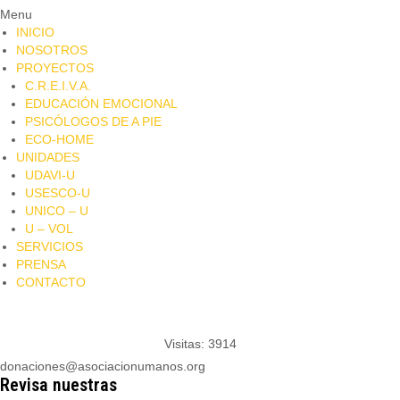
Menu
INICIO
NOSOTROS
PROYECTOS
C.R.E.I.V.A.
EDUCACIÓN EMOCIONAL
PSICÓLOGOS DE A PIE​
ECO-HOME
UNIDADES
UDAVI-U
USESCO-U
UNICO – U
U – VOL
SERVICIOS
PRENSA
CONTACTO
Visitas: 3914
donaciones@asociacionumanos.org
Revisa nuestras