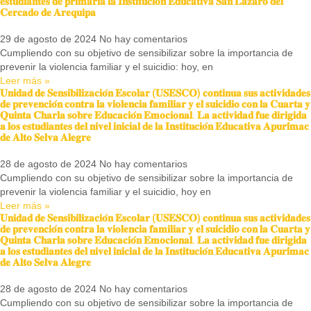
𝐞𝐬𝐭𝐮𝐝𝐢𝐚𝐧𝐭𝐞𝐬 𝐝𝐞 𝐩𝐫𝐢𝐦𝐚𝐫𝐢𝐚 𝐥𝐚 𝐈𝐧𝐬𝐭𝐢𝐭𝐮𝐜𝐢𝐨́𝐧 𝐄𝐝𝐮𝐜𝐚𝐭𝐢𝐯𝐚 𝐒𝐚𝐧 𝐋𝐚́𝐳𝐚𝐫𝐨 𝐝𝐞𝐥
𝐂𝐞𝐫𝐜𝐚𝐝𝐨 𝐝𝐞 𝐀𝐫𝐞𝐪𝐮𝐢𝐩𝐚
29 de agosto de 2024
No hay comentarios
Cumpliendo con su objetivo de sensibilizar sobre la importancia de
prevenir la violencia familiar y el suicidio: hoy, en
Leer más »
𝐔𝐧𝐢𝐝𝐚𝐝 𝐝𝐞 𝐒𝐞𝐧𝐬𝐢𝐛𝐢𝐥𝐢𝐳𝐚𝐜𝐢𝐨́𝐧 𝐄𝐬𝐜𝐨𝐥𝐚𝐫 (𝐔𝐒𝐄𝐒𝐂𝐎) 𝐜𝐨𝐧𝐭𝐢𝐧𝐮𝐚 𝐬𝐮𝐬 𝐚𝐜𝐭𝐢𝐯𝐢𝐝𝐚𝐝𝐞𝐬
𝐝𝐞 𝐩𝐫𝐞𝐯𝐞𝐧𝐜𝐢𝐨́𝐧 𝐜𝐨𝐧𝐭𝐫𝐚 𝐥𝐚 𝐯𝐢𝐨𝐥𝐞𝐧𝐜𝐢𝐚 𝐟𝐚𝐦𝐢𝐥𝐢𝐚𝐫 𝐲 𝐞𝐥 𝐬𝐮𝐢𝐜𝐢𝐝𝐢𝐨 𝐜𝐨𝐧 𝐥𝐚 𝐂𝐮𝐚𝐫𝐭𝐚 𝐲
𝐐𝐮𝐢𝐧𝐭𝐚 𝐂𝐡𝐚𝐫𝐥𝐚 𝐬𝐨𝐛𝐫𝐞 𝐄𝐝𝐮𝐜𝐚𝐜𝐢𝐨́𝐧 𝐄𝐦𝐨𝐜𝐢𝐨𝐧𝐚𝐥. 𝐋𝐚 𝐚𝐜𝐭𝐢𝐯𝐢𝐝𝐚𝐝 𝐟𝐮𝐞 𝐝𝐢𝐫𝐢𝐠𝐢𝐝𝐚
𝐚 𝐥𝐨𝐬 𝐞𝐬𝐭𝐮𝐝𝐢𝐚𝐧𝐭𝐞𝐬 𝐝𝐞𝐥 𝐧𝐢𝐯𝐞𝐥 𝐢𝐧𝐢𝐜𝐢𝐚𝐥 𝐝𝐞 𝐥𝐚 𝐈𝐧𝐬𝐭𝐢𝐭𝐮𝐜𝐢𝐨́𝐧 𝐄𝐝𝐮𝐜𝐚𝐭𝐢𝐯𝐚 𝐀𝐩𝐮𝐫𝐢́𝐦𝐚𝐜
𝐝𝐞 𝐀𝐥𝐭𝐨 𝐒𝐞𝐥𝐯𝐚 𝐀𝐥𝐞𝐠𝐫𝐞
28 de agosto de 2024
No hay comentarios
Cumpliendo con su objetivo de sensibilizar sobre la importancia de
prevenir la violencia familiar y el suicidio, hoy en
Leer más »
𝐔𝐧𝐢𝐝𝐚𝐝 𝐝𝐞 𝐒𝐞𝐧𝐬𝐢𝐛𝐢𝐥𝐢𝐳𝐚𝐜𝐢𝐨́𝐧 𝐄𝐬𝐜𝐨𝐥𝐚𝐫 (𝐔𝐒𝐄𝐒𝐂𝐎) 𝐜𝐨𝐧𝐭𝐢𝐧𝐮𝐚 𝐬𝐮𝐬 𝐚𝐜𝐭𝐢𝐯𝐢𝐝𝐚𝐝𝐞𝐬
𝐝𝐞 𝐩𝐫𝐞𝐯𝐞𝐧𝐜𝐢𝐨́𝐧 𝐜𝐨𝐧𝐭𝐫𝐚 𝐥𝐚 𝐯𝐢𝐨𝐥𝐞𝐧𝐜𝐢𝐚 𝐟𝐚𝐦𝐢𝐥𝐢𝐚𝐫 𝐲 𝐞𝐥 𝐬𝐮𝐢𝐜𝐢𝐝𝐢𝐨 𝐜𝐨𝐧 𝐥𝐚 𝐂𝐮𝐚𝐫𝐭𝐚 𝐲
𝐐𝐮𝐢𝐧𝐭𝐚 𝐂𝐡𝐚𝐫𝐥𝐚 𝐬𝐨𝐛𝐫𝐞 𝐄𝐝𝐮𝐜𝐚𝐜𝐢𝐨́𝐧 𝐄𝐦𝐨𝐜𝐢𝐨𝐧𝐚𝐥. 𝐋𝐚 𝐚𝐜𝐭𝐢𝐯𝐢𝐝𝐚𝐝 𝐟𝐮𝐞 𝐝𝐢𝐫𝐢𝐠𝐢𝐝𝐚
𝐚 𝐥𝐨𝐬 𝐞𝐬𝐭𝐮𝐝𝐢𝐚𝐧𝐭𝐞𝐬 𝐝𝐞𝐥 𝐧𝐢𝐯𝐞𝐥 𝐢𝐧𝐢𝐜𝐢𝐚𝐥 𝐝𝐞 𝐥𝐚 𝐈𝐧𝐬𝐭𝐢𝐭𝐮𝐜𝐢𝐨́𝐧 𝐄𝐝𝐮𝐜𝐚𝐭𝐢𝐯𝐚 𝐀𝐩𝐮𝐫𝐢́𝐦𝐚𝐜
𝐝𝐞 𝐀𝐥𝐭𝐨 𝐒𝐞𝐥𝐯𝐚 𝐀𝐥𝐞𝐠𝐫𝐞
28 de agosto de 2024
No hay comentarios
Cumpliendo con su objetivo de sensibilizar sobre la importancia de