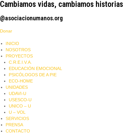
Cambiamos vidas, cambiamos historias
@asociacionumanos.org
Donar
INICIO
NOSOTROS
PROYECTOS
C.R.E.I.V.A.
EDUCACIÓN EMOCIONAL
PSICÓLOGOS DE A PIE​
ECO-HOME
UNIDADES
UDAVI-U
USESCO-U
UNICO – U
U – VOL
SERVICIOS
PRENSA
CONTACTO