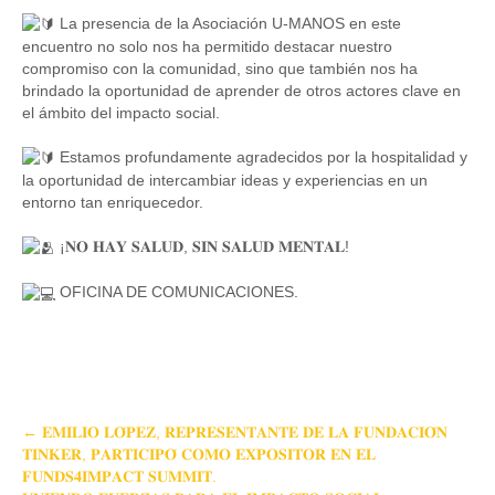
La presencia de la Asociación U-MANOS en este
encuentro no solo nos ha permitido destacar nuestro
compromiso con la comunidad, sino que también nos ha
brindado la oportunidad de aprender de otros actores clave en
el ámbito del impacto social.
Estamos profundamente agradecidos por la hospitalidad y
la oportunidad de intercambiar ideas y experiencias en un
entorno tan enriquecedor.
¡𝐍𝐎 𝐇𝐀𝐘 𝐒𝐀𝐋𝐔𝐃, 𝐒𝐈𝐍 𝐒𝐀𝐋𝐔𝐃 𝐌𝐄𝐍𝐓𝐀𝐋!
OFICINA DE COMUNICACIONES.
Post
←
𝐄𝐌𝐈𝐋𝐈𝐎 𝐋𝐎́𝐏𝐄𝐙, 𝐑𝐄𝐏𝐑𝐄𝐒𝐄𝐍𝐓𝐀𝐍𝐓𝐄 𝐃𝐄 𝐋𝐀 𝐅𝐔𝐍𝐃𝐀𝐂𝐈𝐎́𝐍
𝐓𝐈𝐍𝐊𝐄𝐑, 𝐏𝐀𝐑𝐓𝐈𝐂𝐈𝐏𝐎́ 𝐂𝐎𝐌𝐎 𝐄𝐗𝐏𝐎𝐒𝐈𝐓𝐎𝐑 𝐄𝐍 𝐄𝐋
navigation
𝐅𝐔𝐍𝐃𝐒𝟒𝐈𝐌𝐏𝐀𝐂𝐓 𝐒𝐔𝐌𝐌𝐈𝐓.