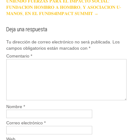
𝐔𝐍𝐈𝐄𝐍𝐃𝐎 𝐅𝐔𝐄𝐑𝐙𝐀𝐒 𝐏𝐀𝐑𝐀 𝐄𝐋 𝐈𝐌𝐏𝐀𝐂𝐓𝐎 𝐒𝐎𝐂𝐈𝐀𝐋:
𝐅𝐔𝐍𝐃𝐀𝐂𝐈𝐎́𝐍 𝐇𝐎𝐌𝐁𝐑𝐎 𝐀 𝐇𝐎𝐌𝐁𝐑𝐎, 𝐘 𝐀𝐒𝐎𝐂𝐈𝐀𝐂𝐈𝐎́𝐍 𝐔-
𝐌𝐀𝐍𝐎𝐒, 𝐄𝐍 𝐄𝐋 𝐅𝐔𝐍𝐃𝐒𝟒𝐈𝐌𝐏𝐀𝐂𝐓 𝐒𝐔𝐌𝐌𝐈𝐓
→
Deja una respuesta
Tu dirección de correo electrónico no será publicada.
Los
campos obligatorios están marcados con
*
Comentario
*
Nombre
*
Correo electrónico
*
Web