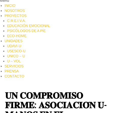
Menu
INICIO
NOSOTROS
PROYECTOS
C.R.E.I.V.A.
EDUCACIÓN EMOCIONAL
PSICÓLOGOS DE A PIE​
ECO-HOME
UNIDADES
UDAVI-U
USESCO-U
UNICO – U
U – VOL
SERVICIOS
PRENSA
CONTACTO
𝐔𝐍 𝐂𝐎𝐌𝐏𝐑𝐎𝐌𝐈𝐒𝐎
𝐅𝐈𝐑𝐌𝐄: 𝐀𝐒𝐎𝐂𝐈𝐀𝐂𝐈𝐎́𝐍 𝐔-