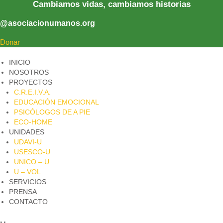
Cambiamos vidas, cambiamos historias
@asociacionumanos.org
Donar
INICIO
NOSOTROS
PROYECTOS
C.R.E.I.V.A.
EDUCACIÓN EMOCIONAL
PSICÓLOGOS DE A PIE​
ECO-HOME
UNIDADES
UDAVI-U
USESCO-U
UNICO – U
U – VOL
SERVICIOS
PRENSA
CONTACTO