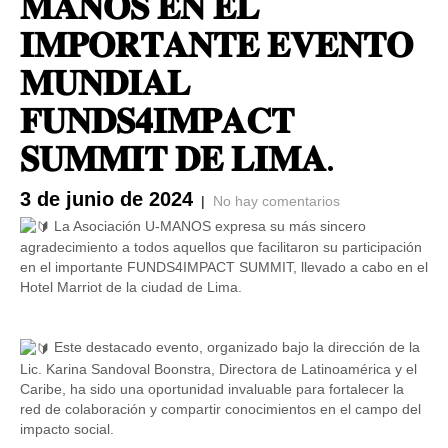
𝐌𝐀𝐍𝐎𝐒 𝐄𝐍 𝐄𝐋
𝐈𝐌𝐏𝐎𝐑𝐓𝐀𝐍𝐓𝐄 𝐄𝐕𝐄𝐍𝐓𝐎
𝐌𝐔𝐍𝐃𝐈𝐀𝐋
𝐅𝐔𝐍𝐃𝐒𝟒𝐈𝐌𝐏𝐀𝐂𝐓
𝐒𝐔𝐌𝐌𝐈𝐓 𝐃𝐄 𝐋𝐈𝐌𝐀.
3 de junio de 2024
|
No hay comentarios
La Asociación U-MANOS expresa su más sincero
agradecimiento a todos aquellos que facilitaron su participación
en el importante FUNDS4IMPACT SUMMIT, llevado a cabo en el
Hotel Marriot de la ciudad de Lima.
Este destacado evento, organizado bajo la dirección de la
Lic. Karina Sandoval
Boonstra, Directora de Latinoamérica y el
Caribe, ha sido una oportunidad invaluable para fortalecer la
red de colaboración y compartir conocimientos en el campo del
impacto social.