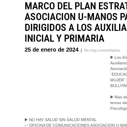
MARCO DEL PLAN ESTRAT
ASOCIACION U-MANOS PA
DIRIGIDOS A LOS AUXILI
INICIAL Y PRIMARIA
25 de enero de 2024
|
No hay comentarios
▶️ Los dí
Auxiliare
Asociació
¨EDUCAC
MUJER¨ 
BULLYIN
▶️ Mas d
temas dad
Psicológ
▶️ NO HAY SALUD SIN SALUD MENTAL
✅ OFICINA DE COMUNICACIONES ASOCIACION U-MA