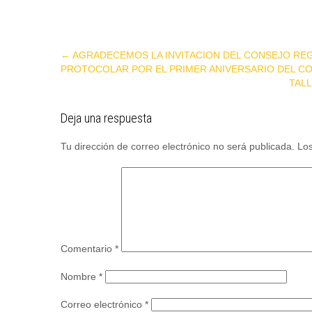
P
←
AGRADECEMOS LA INVITACION DEL CONSEJO REGI
PROTOCOLAR POR EL PRIMER ANIVERSARIO DEL CO
o
TAL
s
t
Deja una respuesta
n
a
Tu dirección de correo electrónico no será publicada.
Los
v
i
g
a
t
i
Comentario
*
o
Nombre
*
n
Correo electrónico
*