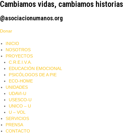
Cambiamos vidas, cambiamos historias
@asociacionumanos.org
Donar
INICIO
NOSOTROS
PROYECTOS
C.R.E.I.V.A.
EDUCACIÓN EMOCIONAL
PSICÓLOGOS DE A PIE​
ECO-HOME
UNIDADES
UDAVI-U
USESCO-U
UNICO – U
U – VOL
SERVICIOS
PRENSA
CONTACTO