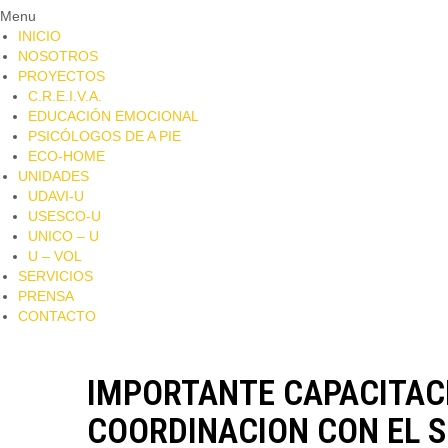
Menu
INICIO
NOSOTROS
PROYECTOS
C.R.E.I.V.A.
EDUCACIÓN EMOCIONAL
PSICÓLOGOS DE A PIE​
ECO-HOME
UNIDADES
UDAVI-U
USESCO-U
UNICO – U
U – VOL
SERVICIOS
PRENSA
CONTACTO
IMPORTANTE CAPACITACI
COORDINACION CON EL S